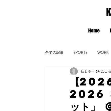
K
Home
全ての記事
SPORTS
WORK
仙石幸一
6月28日
radiomax
ガンバ大阪
【202
2026
ット」 