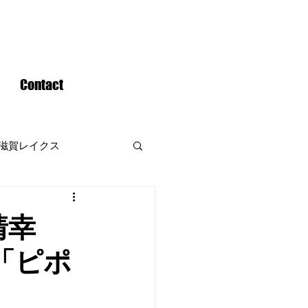
Contact
滋賀レイクス
靖幸
「ピポ