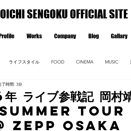
OICHI SENGOKU OFFICIAL SITE
Profile
Works
Company
Blog
Gallary
ライフスタイル
FOOD
CINEMA
MUSIC
読了時間: 3分
6年 ライブ参戦記 岡村
 SUMMER TOUR
@ Zepp Osaka