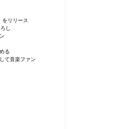
 をリリース
下ろし
ン
める
して音楽ファン