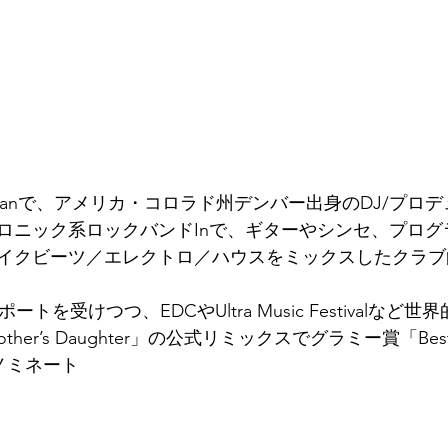
Barmanで、アメリカ・コロラド州デンバー出身のDJ/プロ
ロニック系ロックバンドInで、ギターやシンセ、プログ
イクビーツ／エレクトロ／ハウスをミックスしたクラブ
らサポートを受けつつ、EDCやUltra Music Festivalな
「Mother’s Daughter」の公式リミックスでグラミー賞「Best 
」にノミネート