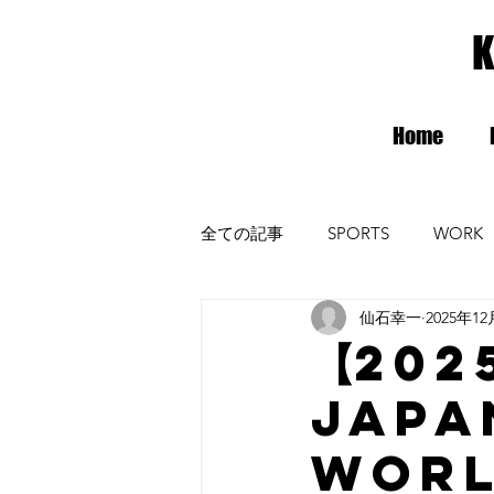
K
Home
全ての記事
SPORTS
WORK
仙石幸一
2025年1
radiomax
ガンバ大阪
【202
JAPA
WORL