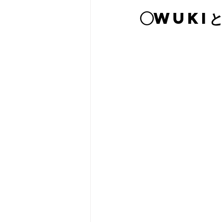
◯WUKI