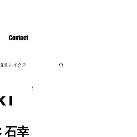
Contact
滋賀レイクス
KI
C石幸