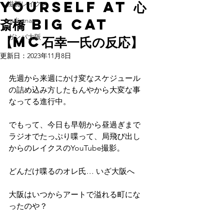
YOURSELF at 心
滋賀レイクス
斎橋 BIG CAT
radiomax
ガンバ大阪
【MC石幸一氏の反応】
更新日：
2023年11月8日
先週から来週にかけ変なスケジュール
の詰め込み方したもんやから大変な事
なってる進行中。 
でもって、今日も早朝から昼過ぎまで
ラジオでたっぷり喋って、局飛び出し
からのレイクスのYouTube撮影。
どんだけ喋るのオレ氏… いざ大阪へ
大阪はいつからアートで溢れる町にな
ったのや？