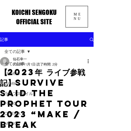
KOICHI SENGOKU
ME
NU
OFFICIAL SITE
記事
全ての記事
仙石幸一
全ての記事
2023年11月1日
読了時間: 2分
【2023年 ライブ参戦
SPORTS
記】Survive
WORK
Said The
ライフスタイル
Prophet TOUR
FOOD
2023 “MAKE /
CINEMA
BREAK
MUSIC