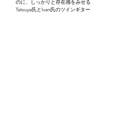
のに、しっかりと存在感をみせる
Tatsuya氏とIvan氏のツインギター
特にボーカルとしてではなく、フ
ロントマンとしてのYoshの存在感
歌や煽りのコメント力を増幅させ
てしまう表情の豊かさ
日本のバンドには珍しい、稀有な
フロントマンなのでは？