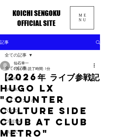
KOICHI SENGOKU
ME
NU
OFFICIAL SITE
記事
全ての記事
仙石幸一
全ての記事
1月11日
読了時間: 1分
【2026年 ライブ参戦記
SPORTS
Hugo LX
WORK
"Counter
ライフスタイル
Culture Side
FOOD
Club at Club
CINEMA
Metro"
MUSIC