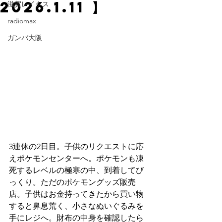
2026.1.11 】
滋賀レイクス
radiomax
ガンバ大阪
3連休の2日目。子供のリクエストに応
えポケモンセンターへ。ポケモンも凍
死するレベルの極寒の中、到着してび
っくり。ただのポケモングッズ販売
店。子供はお金持ってきたから買い物
すると鼻息荒く、小さなぬいぐるみを
手にレジへ。財布の中身を確認したら