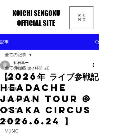
KOICHI SENGOKU
ME
NU
OFFICIAL SITE
記事
全ての記事
仙石幸一
全ての記事
6月24日
読了時間: 2分
【2026年 ライブ参戦記
SPORTS
HEADACHE
WORK
JAPAN TOUR @
ライフスタイル
OSAKA CIRCUS
FOOD
2026.6.24 】
CINEMA
MUSIC