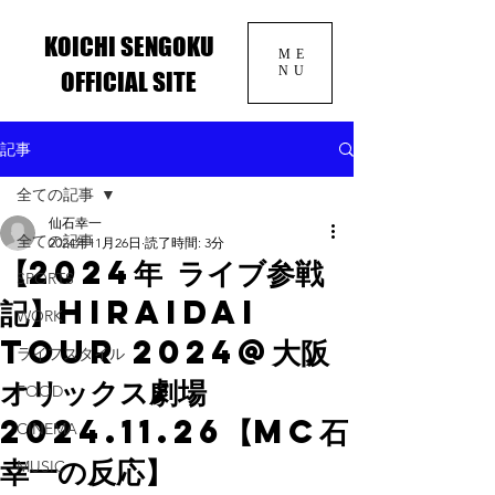
KOICHI SENGOKU
ME
NU
OFFICIAL SITE
記事
全ての記事
仙石幸一
全ての記事
2024年11月26日
読了時間: 3分
【2024年 ライブ参戦
SPORTS
記】HIRAIDAI
WORK
TOUR 2024@大阪
ライフスタイル
オリックス劇場
FOOD
2024.11.26【MC石
CINEMA
幸一の反応】
MUSIC