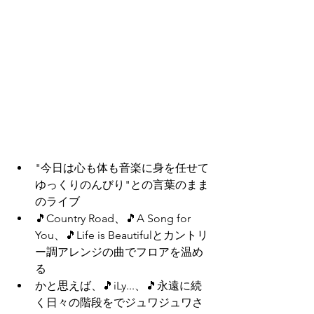
"今日は心も体も音楽に身を任せて
ゆっくりのんびり"との言葉のまま
のライブ
🎵Country Road、🎵A Song for 
You、🎵Life is Beautifulとカントリ
ー調アレンジの曲でフロアを温め
る
かと思えば、🎵iLy...、🎵永遠に続
く日々の階段をでジュワジュワさ