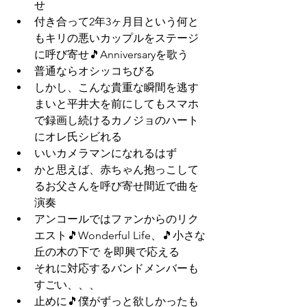
せ
付き合って2年3ヶ月目という何と
もキリの悪いカップルをステージ
に呼び寄せ🎵Anniversaryを歌う
普通ならオシッコちびる
しかし、こんな貴重な瞬間を逃す
まいと平井大を前にしてもスマホ
で録画し続けるカノジョのハート
にオレ氏シビれる
いいカメラマンになれるはず
かと思えば、赤ちゃん抱っこして
るお父さんを呼び寄せ間近で曲を
演奏
アンコールではファンからのリク
エスト🎵Wonderful Life、🎵小さな
丘の木の下で を即興で応える
それに対応するバンドメンバーも
すごい、、、
止めに🎵僕がずっと欲しかったも