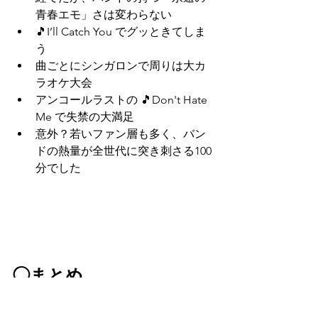
青春エモ」さは変わらない
🎵I’ll Catch You でグッときてしま
う
曲ごとにシンガロンで周りは大カ
ラオケ大会
アンコールラストの 🎵Don't Hate 
Me で失禁の大満足
意外？若いファン層も多く、バン
ドの熱量が全世代に突き刺さる100
分でした
◯まとめ