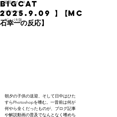
BIGCAT
滋賀レイクス
2025.9.09 】【MC
radiomax
ガンバ大阪
石幸一の反応】
朝夕の子供の送迎、そして日中はひた
すらPhotoshopを嗜む。一昔前は何が
何やら全くだったものが、ブログ記事
や解説動画の普及でなんとなく嗜めち