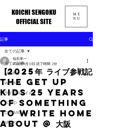
KOICHI SENGOKU
ME
NU
OFFICIAL SITE
記事
全ての記事
仙石幸一
全ての記事
2025年9月10日
読了時間: 2分
【2025年 ライブ参戦記
SPORTS
The GET UP
WORK
KIDS 25 years
ライフスタイル
of Something
FOOD
To Write Home
CINEMA
About @ 大阪
MUSIC