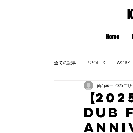
K
Home
全ての記事
SPORTS
WORK
仙石幸一
2025年1
radiomax
ガンバ大阪
【202
DUB 
ANNI