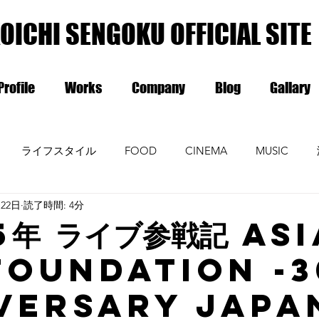
OICHI SENGOKU OFFICIAL SITE
Profile
Works
Company
Blog
Gallary
ライフスタイル
FOOD
CINEMA
MUSIC
月22日
読了時間: 4分
5年 ライブ参戦記 AS
FOUNDATION -
VERSARY JAPA