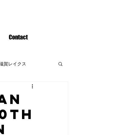
Contact
滋賀レイクス
IAN
30th
N