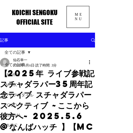
KOICHI SENGOKU
ME
NU
OFFICIAL SITE
記事
全ての記事
仙石幸一
全ての記事
2025年5月6日
読了時間: 3分
【2025年 ライブ参戦記
SPORTS
スチャダラパー35周年記
WORK
念ライブ スチャダラパー
ライフスタイル
スペクティブ ~ここから
FOOD
彼方へ~ 2025.5.6
CINEMA
@なんばハッチ 】【MC
MUSIC