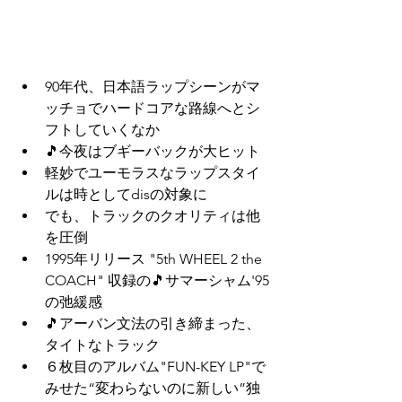
90年代、日本語ラップシーンがマ
ッチョでハードコアな路線へとシ
フトしていくなか
🎵今夜はブギーバックが大ヒット
軽妙でユーモラスなラップスタイ
ルは時としてdisの対象に
でも、トラックのクオリティは他
を圧倒
1995年リリース "5th WHEEL 2 the 
COACH" 収録の🎵サマーシャム'95
の弛緩感
🎵アーバン文法の引き締まった、
タイトなトラック
６枚目のアルバム"FUN-KEY LP"で
みせた“変わらないのに新しい”独