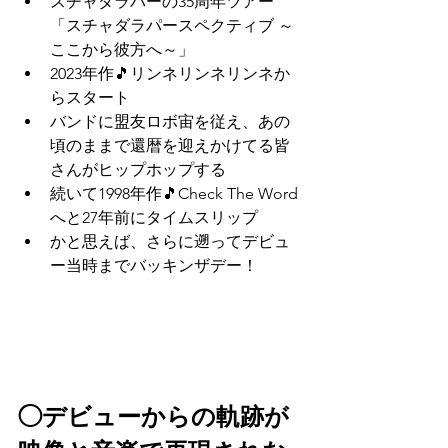
スチャダラパーの35周年ツアー
「スチャダラパースペクティブ ～
ここから彼方へ～」
2023年作🎵リンネリンネリンネか
らスタート
バンドに盟友ロボ宙を従え、あの
頃のままで還暦を迎えかけてる皆
さんがヒップホップする
続いて1998年作🎵Check The Word
へと27年前にタイムスリップ
かと思えば、さらに遡ってデビュ
ー当時までバッキンザデー！
◯デビューからの軌跡が