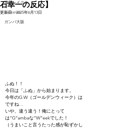
石幸一の反応】
滋賀レイクス
radiomax
更新日：
2025年6月13日
ガンバ大阪
ふぬ！！
今日は「ふぬ」から始まります。
今年のG.W（ゴールデンウィーク）は
ですね…
いや、違う違う！俺にとって
は”G”ambaな”W”eekでした！
（うまいこと言うたった感が恥ずかし