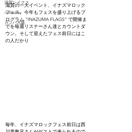
滋賀レイクス
滋賀の一大イベント、イナズマロック
フェス。今年もフェスを盛り上げるプ
radiomax
ログラム "INAZUMA FLAGS" で開催ま
ガンバ大阪
でを毎週リスナーさん達とカウントダ
ウン。そして迎えたフェス前日にはこ
の人だかり
毎年、イナズマロックフェス前日は西
川貴教兄さんがゲストで来られるので