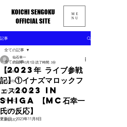
KOICHI SENGOKU
ME
NU
OFFICIAL SITE
記事
全ての記事
仙石幸一
全ての記事
2023年10月7日
読了時間: 3分
【2023年 ライブ参戦
SPORTS
記】①イナズマロックフ
WORK
ェス2023 in
ライフスタイル
SHIGA 【MC石幸一
FOOD
氏の反応】
CINEMA
更新日：
2023年11月8日
MUSIC