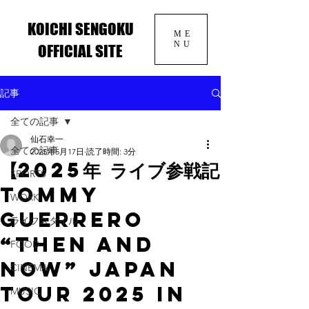
KOICHI SENGOKU
ME
NU
OFFICIAL SITE
記事
全ての記事
仙石幸一
全ての記事
2025年5月17日
読了時間: 3分
【2025年 ライブ参戦記
SPORTS
TOMMY
WORK
GUERRERO
ライフスタイル
“THEN AND
FOOD
NOW” JAPAN
CINEMA
TOUR 2025 in
MUSIC