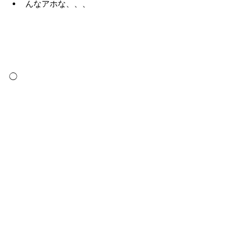
んなアホな、、、
◯
トミー・ゲレロのギターに加え、
BLKTOP PROJECTのマット・ロド