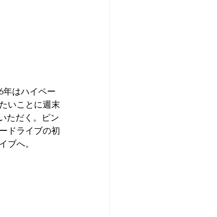
6年はハイペー
たいことに週末
いただく。ピン
ードライブの初
イブへ。