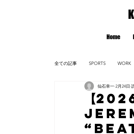
K
Home
全ての記事
SPORTS
WORK
仙石幸一
2月24日
radiomax
ガンバ大阪
【202
Jere
“Bea