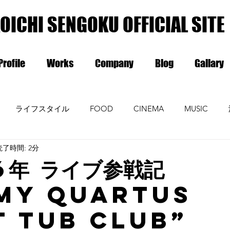
OICHI SENGOKU OFFICIAL SITE
Profile
Works
Company
Blog
Gallary
ライフスタイル
FOOD
CINEMA
MUSIC
読了時間: 2分
6年 ライブ参戦記
my Quartus
t Tub Club”