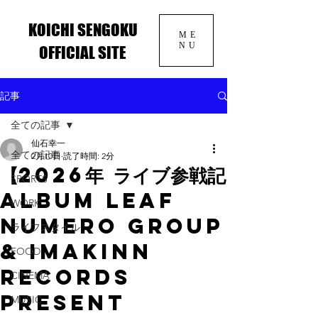
KOICHI SENGOKU
ME
NU
OFFICIAL SITE
記事
全ての記事
仙石幸一
全ての記事
2月10日
読了時間: 2分
【2026年 ライブ参戦記
SPORTS
ALBUM LEAF
WORK
NUMERO GROUP
ライフスタイル
& IMAKINN
FOOD
RECORDS
CINEMA
PRESENT
MUSIC