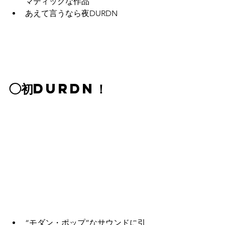
マティックな作品
あえて言うなら夜DURDN
◯初DURDN！
“モダン・ポップ”なサウンドに引