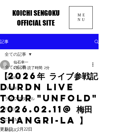
KOICHI SENGOKU
ME
NU
OFFICIAL SITE
記事
全ての記事
仙石幸一
全ての記事
2月12日
読了時間: 2分
【2026年 ライブ参戦記
SPORTS
DURDN LIVE
WORK
TOUR "UNFOLD"
ライフスタイル
2026.02.11@ 梅田
FOOD
Shangri-La 】
CINEMA
更新日：
2月22日
MUSIC