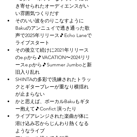
き寄せられたオーディエンスがい
い雰囲気つくりだす
そのいい波をのりこなすように
Bakuのアンニュイで透き通った歌
声で2025年リリース🎵Echo Laneで
ライブスタート
その後立て続けに2021年リリース
のe.pから🎵VACATION〜2024リリ
ースe.pから🎵Summer Jumboと新
旧入り乱れ
SHINTAの多彩で洗練されたトラッ
クとギタープレーが重なり横揺れ
が止まらない
かと思えば、ボーカルBakuもギタ
ー抱えて🎵Confict 演ったり
ライブアレンジされた楽曲が体に
溶け込み芯からじんわり熱くなる
ようなライブ