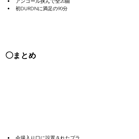
アンコール挟んで全20曲
初DURDNに満足の90分
◯まとめ
会場入り口に設置されたプラ